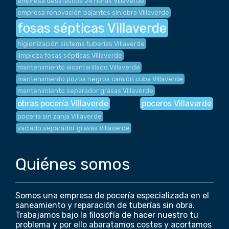
empresa desatascos 24 horas Villaverde
empresa renovación bajantes sin obra Villaverde
fosas sépticas Villaverde
higienización sistema tuberías Villaverde
limpieza fosas sépticas Villaverde
mantenimiento alcantarillado Villaverde
mantenimiento pozos negros camión cuba Villaverde
mantenimiento separador grasas Villaverde
obras pocería Villaverde
poceros Villaverde
pocería sin zanja Villaverde
vaciado separador grasas Villaverde
Quiénes somos
Somos una empresa de pocería especializada en el
saneamiento y reparación de tuberías sin obra.
Trabajamos bajo la filosofía de hacer nuestro tu
problema y por ello abaratamos costes y acortamos